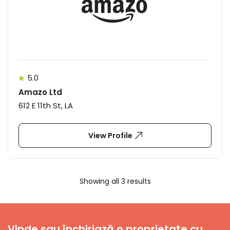
5.0
Amazo Ltd
612 E 11th St, LA
View Profile
Showing all 3 results
Vinde sau închiriază o proprietate cu