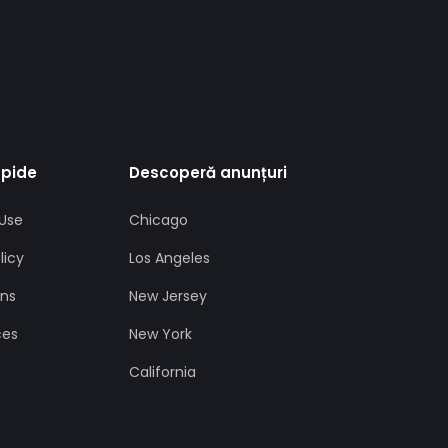
apide
Descoperă anunțuri
Use
Chicago
licy
Los Angeles
ans
New Jersey
ces
New York
California