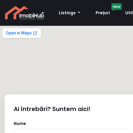
New
Listings
Prețuri
Uti
Ai întrebări? Suntem aici!
Nume