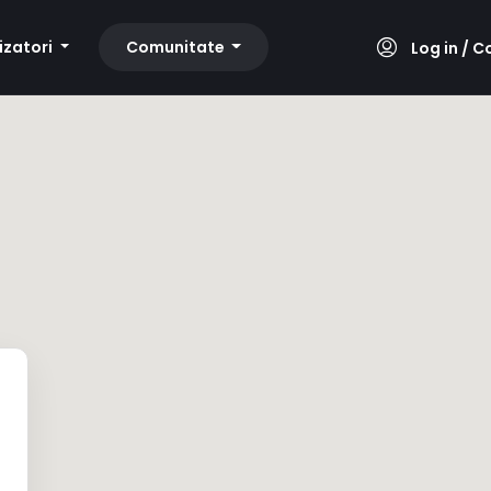
lizatori
Comunitate
Log in / C