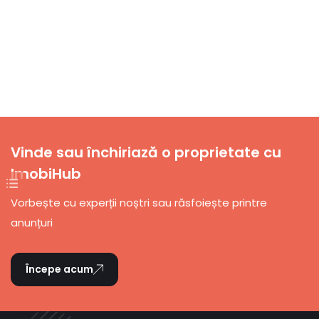
Vinde sau închiriază o proprietate cu
ImobiHub
Vorbește cu experții noștri sau răsfoiește printre
anunțuri
Începe acum