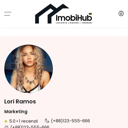
Lori Ramos
Marketing
(+88)123-555-666
5.0
•
1 recenzii
(+88)123-555-666